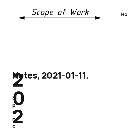
Ho
2
Notes, 2021-01-11.
0
S
p
2
e
n
c